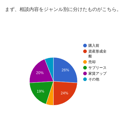
まず、相談内容をジャンル別に分けたものがこちら。
購入前
資産形成全
般
売却
サブリース
26%
20%
家賃アップ
その他
19%
24%