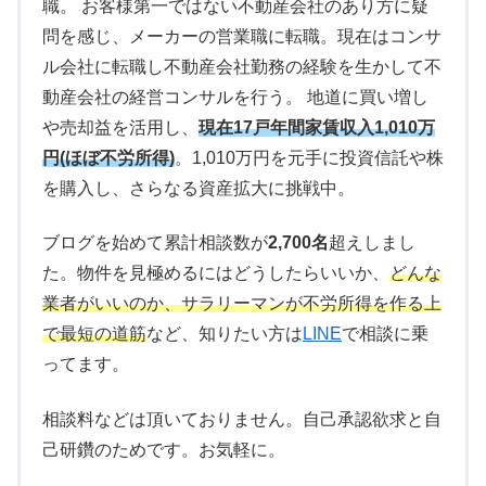
職。 お客様第一ではない不動産会社のあり方に疑
問を感じ、メーカーの営業職に転職。現在はコンサ
ル会社に転職し不動産会社勤務の経験を生かして不
動産会社の経営コンサルを行う。 地道に買い増し
や売却益を活用し、
現在17戸年間家賃収入1,010万
円(ほぼ不労所得)
。1,010万円を元手に投資信託や株
を購入し、さらなる資産拡大に挑戦中。
ブログを始めて累計相談数が
2,700名
超えしまし
た。物件を見極めるにはどうしたらいいか、
どんな
業者がいいのか、サラリーマンが不労所得を作る上
で最短の道筋
など、知りたい方は
LINE
で相談に乗
ってます。
相談料などは頂いておりません。自己承認欲求と自
己研鑽のためです。お気軽に。