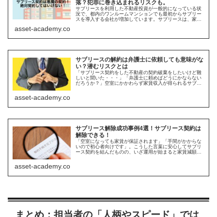
落？犯罪に巻き込まれるリスクも。
サブリースを利用した不動産投資が一般的になっている状
況で、都内のワンルームマンションでも最初からサブリー
スを導入する会社が増加しています。サブリースは、家賃
の保証として機能する仕組みです。空室時でも家賃が確保
asset-academy.co
されるため、とても良心的な契約に...
サブリースの解約は弁護士に依頼しても意味がな
い？潜むリスクとは
「サブリース契約をした不動産の契約破棄をしたいけど難
しいと聞いた・・・」「弁護士に頼めばどうにかならない
だろうか？」空室にかかわらず家賃収入が得られるサブリ
ース契約ですが、想定していた収益が得られず、月々の手
出しの多さ、一方的な家賃の減額な...
asset-academy.co
サブリース解除成功事例4選！サブリース契約は
解除できる！
「空室になっても家賃が保証されます」「手間がかからな
いので初心者向けです」。こうした言葉に安心してサブリ
ース契約を結んだものの、いざ運用が始まると家賃減額通
知や管理品質の低下に悩むオーナーは少なくありません。
そして問題が起きたとき、サブリー...
asset-academy.co
まとめ：担当者の「人柄やスピード」では