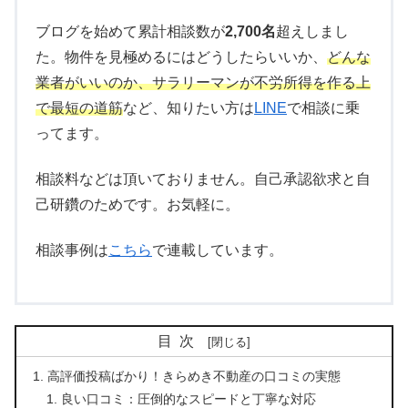
ブログを始めて累計相談数が
2,700名
超えしまし
た。物件を見極めるにはどうしたらいいか、
どんな
業者がいいのか、サラリーマンが不労所得を作る上
で最短の道筋
など、知りたい方は
LINE
で相談に乗
ってます。
相談料などは頂いておりません。自己承認欲求と自
己研鑽のためです。お気軽に。
相談事例は
こちら
で連載しています。
目次
高評価投稿ばかり！きらめき不動産の口コミの実態
良い口コミ：圧倒的なスピードと丁寧な対応