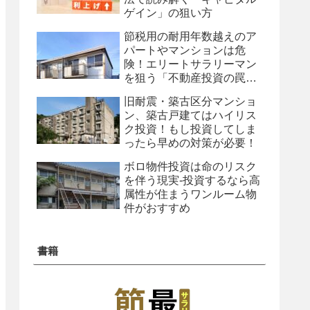
ゲイン」の狙い方
節税用の耐用年数越えのア
パートやマンションは危
険！エリートサラリーマン
を狙う「不動産投資の罠」
とは
旧耐震・築古区分マンショ
ン、築古戸建てはハイリス
ク投資！もし投資してしま
ったら早めの対策が必要！
ボロ物件投資は命のリスク
を伴う現実-投資するなら高
属性が住まうワンルーム物
件がおすすめ
書籍